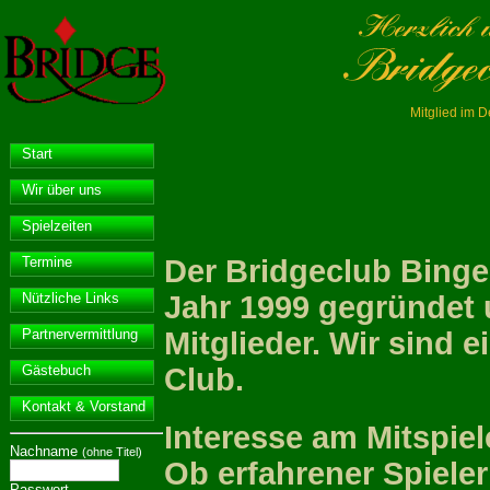
Mitglied im 
Start
Wir über uns
Spielzeiten
Der Bridgeclub Binge
Termine
Jahr 1999 gegründet 
Nützliche Links
Mitglieder. Wir sind e
Partnervermittlung
Club.
Gästebuch
Kontakt & Vorstand
Interesse am Mitspie
Nachname
(ohne Titel)
Ob erfahrener Spieler
Passwort