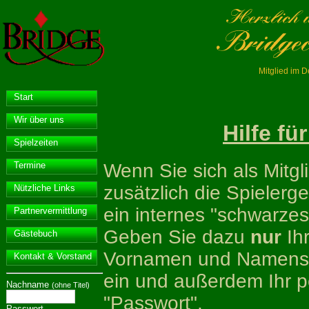
Mitglied im 
Start
Wir über uns
Hilfe f
Spielzeiten
Wenn Sie sich als Mitgl
Termine
zusätzlich die Spielerge
Nützliche Links
ein internes "schwarzes
Partnervermittlung
Geben Sie dazu
nur
Ih
Gästebuch
Vornamen und Namensz
Kontakt & Vorstand
ein und außerdem Ihr p
Nachname
(ohne Titel)
"Passwort".
Passwort